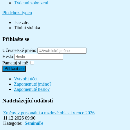
Týdenní zobrazení
Předchozí týden
Jste zde:
Titulní stránka
Přihlašte se
Uživatelské jméno
Heslo
Pamatuj si mě
Přihlásit se
Vytvořit účet
Zapomenuté jméno?
Zapomenuté heslo?
Nadcházející události
Změny v personální a mzdové oblasti v roce 2026
11.12.2026 09:00
Kategorie:
Semináře